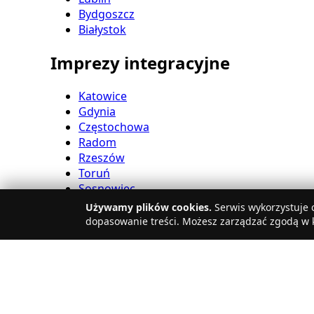
Bydgoszcz
Białystok
Imprezy integracyjne
Katowice
Gdynia
Częstochowa
Radom
Rzeszów
Toruń
Sosnowiec
Kielce
Używamy plików cookies.
Serwis wykorzystuje c
Gliwice
dopasowanie treści. Możesz zarządzać zgodą w k
Olsztyn
Eventy firmowe
Zabrze