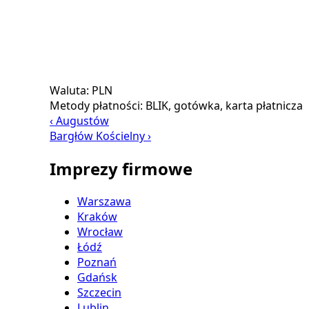
Waluta:
PLN
Metody płatności:
BLIK, gotówka, karta płatnicza
‹ Augustów
Bargłów Kościelny ›
Imprezy firmowe
Warszawa
Kraków
Wrocław
Łódź
Poznań
Gdańsk
Szczecin
Lublin