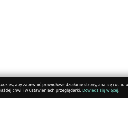
ookies, aby zapewnić prawidłowe działanie strony, analizę ruchu 
ażdej chwili w ustawieniach przeglądarki.
Dowiedz się więcej
.