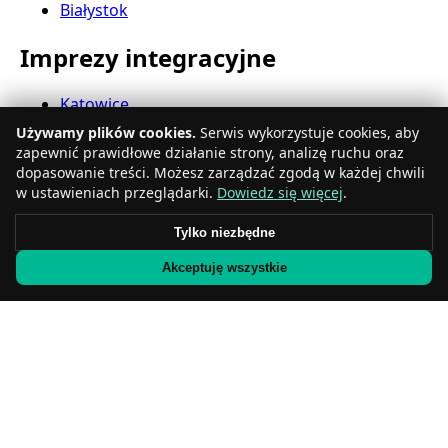
Białystok
Imprezy integracyjne
Katowice
Gdynia
Używamy plików cookies.
Serwis wykorzystuje cookies, aby
Częstochowa
zapewnić prawidłowe działanie strony, analizę ruchu oraz
Radom
dopasowanie treści. Możesz zarządzać zgodą w każdej chwili
Rzeszów
w ustawieniach przeglądarki.
Dowiedz się więcej
.
Toruń
Tylko niezbędne
Sosnowiec
Kielce
Akceptuję wszystkie
Gliwice
Olsztyn
Eventy firmowe
Zabrze
Bielsko-Biała
Bytom