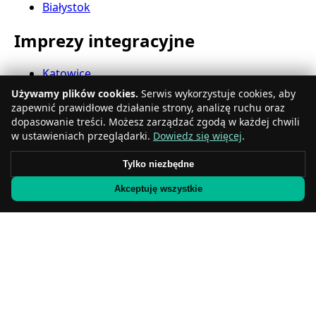
Białystok
Imprezy integracyjne
Katowice
Gdynia
Używamy plików cookies.
Serwis wykorzystuje cookies, aby
Częstochowa
zapewnić prawidłowe działanie strony, analizę ruchu oraz
Radom
dopasowanie treści. Możesz zarządzać zgodą w każdej chwili
Rzeszów
w ustawieniach przeglądarki.
Dowiedz się więcej
.
Toruń
Tylko niezbędne
Sosnowiec
Kielce
Akceptuję wszystkie
Gliwice
Olsztyn
Eventy firmowe
Zabrze
Bielsko-Biała
Bytom