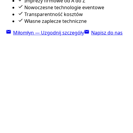
Imprezy firmowe od A do Z
Nowoczesne technologie eventowe
Transparentność kosztów
Własne zaplecze techniczne
Miłomłyn — Uzgodnij szczegóły
Napisz do nas