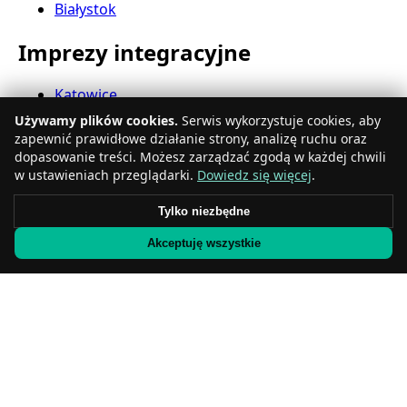
Białystok
Imprezy integracyjne
Katowice
Gdynia
Używamy plików cookies.
Serwis wykorzystuje cookies, aby
Częstochowa
zapewnić prawidłowe działanie strony, analizę ruchu oraz
Radom
dopasowanie treści. Możesz zarządzać zgodą w każdej chwili
Rzeszów
w ustawieniach przeglądarki.
Dowiedz się więcej
.
Toruń
Tylko niezbędne
Sosnowiec
Kielce
Akceptuję wszystkie
Gliwice
Olsztyn
Eventy firmowe
Zabrze
Bielsko-Biała
Bytom