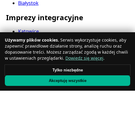
Białystok
Imprezy integracyjne
Katowice
Gdynia
Używamy plików cookies.
Serwis wykorzystuje cookies, aby
Częstochowa
zapewnić prawidłowe działanie strony, analizę ruchu oraz
Radom
dopasowanie treści. Możesz zarządzać zgodą w każdej chwili
Rzeszów
w ustawieniach przeglądarki.
Dowiedz się więcej
.
Toruń
Tylko niezbędne
Sosnowiec
Kielce
Akceptuję wszystkie
Gliwice
Olsztyn
Eventy firmowe
Zabrze
Bielsko-Biała
Bytom