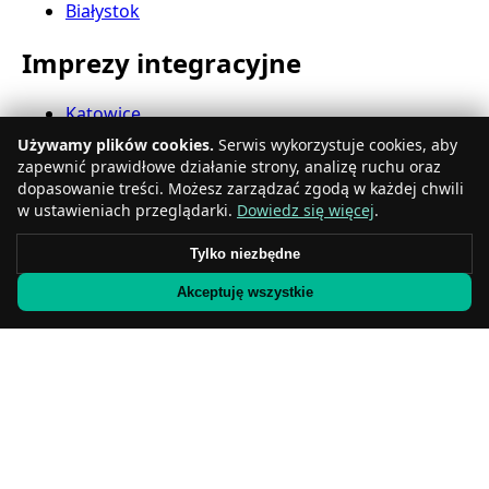
Białystok
Imprezy integracyjne
Katowice
Gdynia
Używamy plików cookies.
Serwis wykorzystuje cookies, aby
Częstochowa
zapewnić prawidłowe działanie strony, analizę ruchu oraz
Radom
dopasowanie treści. Możesz zarządzać zgodą w każdej chwili
Rzeszów
w ustawieniach przeglądarki.
Dowiedz się więcej
.
Toruń
Tylko niezbędne
Sosnowiec
Kielce
Akceptuję wszystkie
Gliwice
Olsztyn
Eventy firmowe
Zabrze
Bielsko-Biała
Bytom