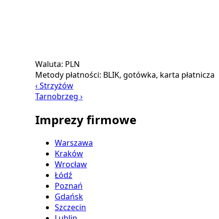
Waluta:
PLN
Metody płatności:
BLIK, gotówka, karta płatnicza
‹ Strzyżów
Tarnobrzeg ›
Imprezy firmowe
Warszawa
Kraków
Wrocław
Łódź
Poznań
Gdańsk
Szczecin
Lublin