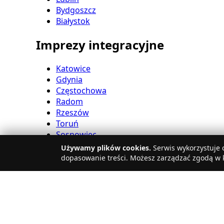
Bydgoszcz
Białystok
Imprezy integracyjne
Katowice
Gdynia
Częstochowa
Radom
Rzeszów
Toruń
Sosnowiec
Kielce
Używamy plików cookies.
Serwis wykorzystuje c
Gliwice
dopasowanie treści. Możesz zarządzać zgodą w k
Olsztyn
Eventy firmowe
Zabrze