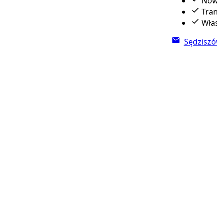
Nowo
Tran
Włas
Sędziszó