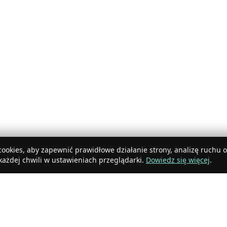
ookies, aby zapewnić prawidłowe działanie strony, analizę ruchu 
ażdej chwili w ustawieniach przeglądarki.
Dowiedz się więcej
.