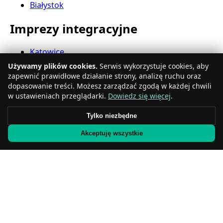
Białystok
Imprezy integracyjne
Katowice
Gdynia
Używamy plików cookies.
Serwis wykorzystuje cookies, aby
Częstochowa
zapewnić prawidłowe działanie strony, analizę ruchu oraz
Radom
dopasowanie treści. Możesz zarządzać zgodą w każdej chwili
Rzeszów
w ustawieniach przeglądarki.
Dowiedz się więcej
.
Toruń
Tylko niezbędne
Sosnowiec
Kielce
Akceptuję wszystkie
Gliwice
Olsztyn
Eventy firmowe
Zabrze
Bielsko-Biała
Bytom