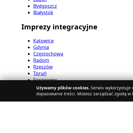
Bydgoszcz
Białystok
Imprezy integracyjne
Katowice
Gdynia
Częstochowa
Radom
Rzeszów
Toruń
Sosnowiec
Kielce
Używamy plików cookies.
Serwis wykorzystuje c
Gliwice
dopasowanie treści. Możesz zarządzać zgodą w k
Olsztyn
Eventy firmowe
Zabrze