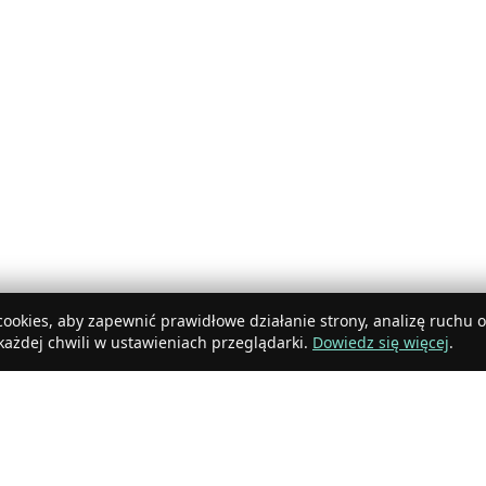
ookies, aby zapewnić prawidłowe działanie strony, analizę ruchu 
ażdej chwili w ustawieniach przeglądarki.
Dowiedz się więcej
.