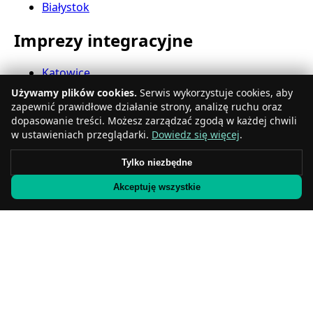
Białystok
Imprezy integracyjne
Katowice
Gdynia
Używamy plików cookies.
Serwis wykorzystuje cookies, aby
Częstochowa
zapewnić prawidłowe działanie strony, analizę ruchu oraz
Radom
dopasowanie treści. Możesz zarządzać zgodą w każdej chwili
Rzeszów
w ustawieniach przeglądarki.
Dowiedz się więcej
.
Toruń
Tylko niezbędne
Sosnowiec
Kielce
Akceptuję wszystkie
Gliwice
Olsztyn
Eventy firmowe
Zabrze
Bielsko-Biała
Bytom