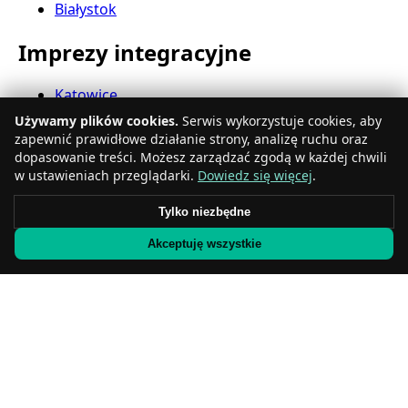
Białystok
Imprezy integracyjne
Katowice
Gdynia
Używamy plików cookies.
Serwis wykorzystuje cookies, aby
Częstochowa
zapewnić prawidłowe działanie strony, analizę ruchu oraz
Radom
dopasowanie treści. Możesz zarządzać zgodą w każdej chwili
Rzeszów
w ustawieniach przeglądarki.
Dowiedz się więcej
.
Toruń
Tylko niezbędne
Sosnowiec
Kielce
Akceptuję wszystkie
Gliwice
Olsztyn
Eventy firmowe
Zabrze
Bielsko-Biała
Bytom